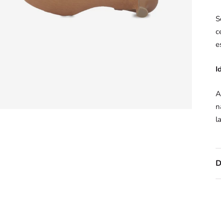
S
c
e
I
A
n
l
D