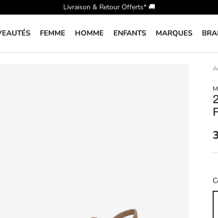
Livraison & Retour Offerts* 🚚​
VEAUTÉS
FEMME
HOMME
ENFANTS
MARQUES
BRA
A
M
C