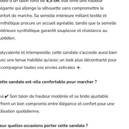
otée d'un talon rond de
4,5 cm
, elle offre une hauteur
légante qui allonge la silhouette sans compromettre le
onfort de marche. Sa semelle intérieure mêlant textile et
ynthétique procure un accueil agréable, tandis que la semelle
xtérieure synthétique garantit souplesse et résistance au
uotidien.
olyvalente et intemporelle, cette sandale s'accorde aussi bien
vec une tenue habillée qu'avec un look plus décontracté pour
ccompagner toutes vos envies estivales ☀️.
ette sandale est-elle confortable pour marcher ?
ui ✔️ Son talon de hauteur modérée et sa bride ajustable
ffrent un bon compromis entre élégance et confort pour une
tilisation quotidienne.
our quelles occasions porter cette sandale ?