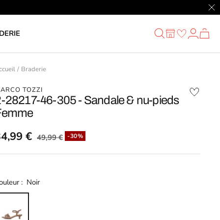
Fer
DERIE
ccueil
Braderie
ARCO TOZZI
2-28217-46-305 - Sandale & nu-pieds
Femme
34,99 €
-30%
49,99 €
ouleur :
Noir