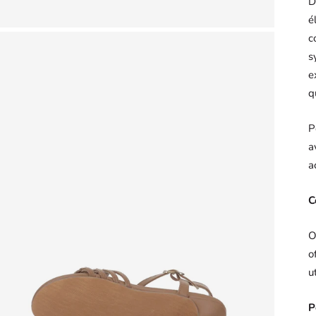
D
é
c
s
e
q
P
a
a
C
O
o
u
P