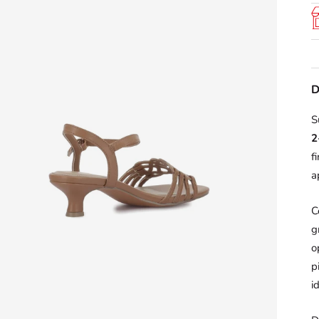
S
2
f
a
C
g
o
p
i