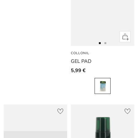
Apercu
rapide
Aller
Aller
COLLONIL
au
au
GEL PAD
slide
slide
1
1
5,99 €