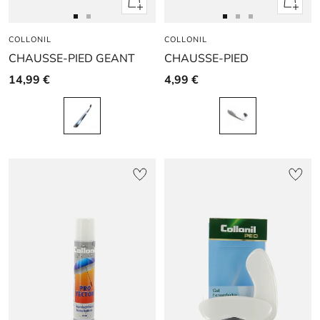
Apercu
Apercu
rapide
rapide
Aller
Aller
Aller
Aller
Aller
COLLONIL
au
au
COLLONIL
au
au
au
CHAUSSE-PIED GEANT
CHAUSSE-PIED
slide
slide
slide
slide
slide
1
1
1
1
2
14,99 €
4,99 €