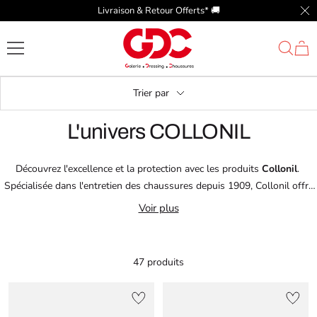
Passer
Livraison & Retour Offerts* 🚚​
Fer
au
GDC
contenu
Trier par
L'univers COLLONIL
Découvrez l'excellence et la protection avec les produits
Collonil
.
Spécialisée dans l'entretien des chaussures depuis 1909, Collonil offre
une gamme innovante pour
préserver la beauté
de vos chaussures.
Voir plus
Fabriqués en Allemagne, ses produits sont conçus pour protéger tous
types de cuirs et matériaux modernes contre l'humidité, la saleté et les
conditions défavorables.
47 produits
Collonil allie expertise centenaire et innovation pour garantir une
protection optimale. Découvrez notre gamme Collonil aujourd'hui.