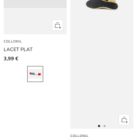
Apercu
rapide
COLLONIL
LACET PLAT
3,99 €
Apercu
rapide
Aller
Aller
COLLONIL
au
au