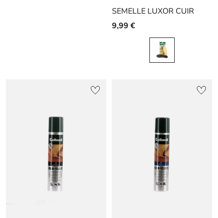
SEMELLE LUXOR CUIR
slide
slide
1
1
9,99 €