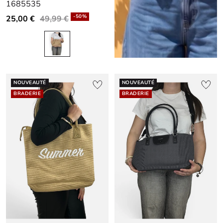
1685535
slide
slide
slide
1
1
2
-50%
25,00 €
49,99 €
NOUVEAUTÉ
NOUVEAUTÉ
BRADERIE
BRADERIE