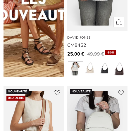
Apercu
rapide
DAVID JONES
CM8452
-50%
25,00 €
49,99 €
NOUVEAUTÉ
NOUVEAUTÉ
BRADERIE