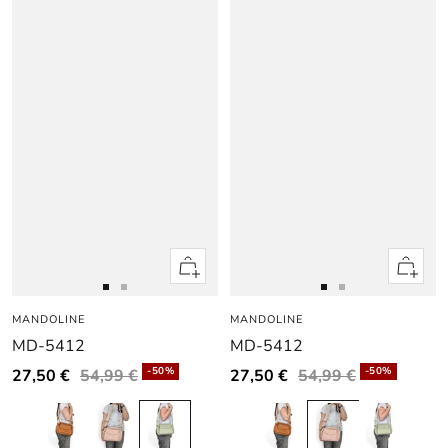
Apercu
Apercu
rapide
rapide
Aller
Aller
Aller
Aller
MANDOLINE
au
au
MANDOLINE
au
au
MD-5412
MD-5412
slide
slide
slide
slide
1
1
1
1
-50%
-50%
27,50 €
54,99 €
27,50 €
54,99 €