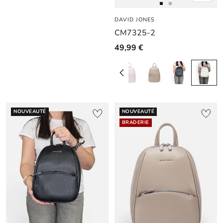
rapide
Aller
Aller
DAVID JONES
au
au
CM7325-2
slide
slide
1
1
49,99 €
NOUVEAUTÉ
NOUVEAUTÉ
BRADERIE