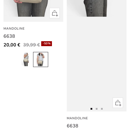
Apercu
rapide
MANDOLINE
6638
-50%
20,00 €
39,99 €
Apercu
rapide
Aller
Aller
Aller
MANDOLINE
au
au
au
6638
slide
slide
slide