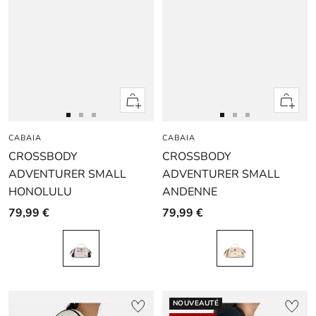
Apercu
Apercu
rapide
rapide
Aller
Aller
Aller
Aller
Aller
Aller
CABAIA
au
au
au
CABAIA
au
au
au
CROSSBODY
CROSSBODY
slide
slide
slide
slide
slide
slide
ADVENTURER SMALL
1
1
2
ADVENTURER SMALL
1
1
2
HONOLULU
ANDENNE
79,99 €
79,99 €
NOUVEAUTÉ