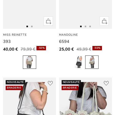
Apercu
Apercu
rapide
rapide
Aller
Aller
Aller
Aller
Aller
MISS REINETTE
au
au
MANDOLINE
au
au
au
393
6594
slide
slide
slide
slide
slide
1
1
1
1
2
-50%
-50%
40,00 €
79,99 €
25,00 €
49,99 €
NOUVEAUTÉ
NOUVEAUTÉ
BRADERIE
BRADERIE