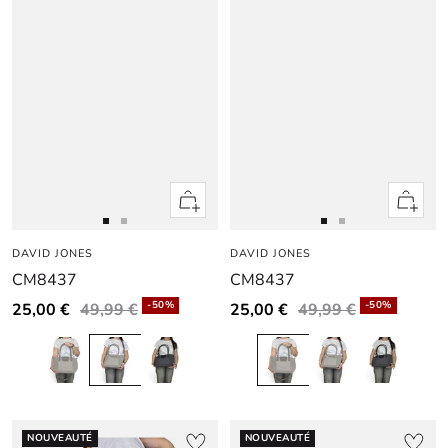
Apercu
Apercu
rapide
rapide
Aller
Aller
Aller
Aller
DAVID JONES
au
au
DAVID JONES
au
au
CM8437
CM8437
slide
slide
slide
slide
1
1
1
1
-50%
-50%
25,00 €
49,99 €
25,00 €
49,99 €
NOUVEAUTÉ
NOUVEAUTÉ