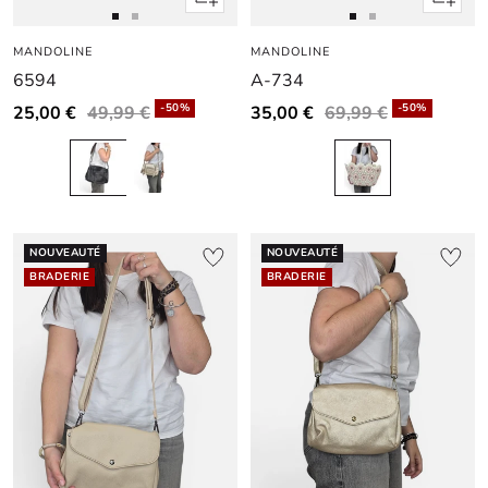
rapide
rapide
Aller
Aller
Aller
Aller
MANDOLINE
au
au
MANDOLINE
au
au
6594
A-734
slide
slide
slide
slide
1
1
1
1
-50%
-50%
25,00 €
49,99 €
35,00 €
69,99 €
NOUVEAUTÉ
NOUVEAUTÉ
BRADERIE
BRADERIE