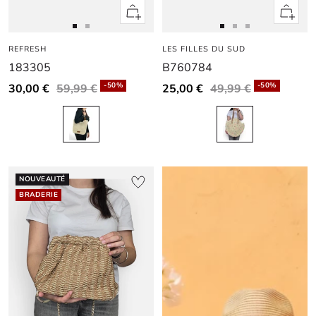
Apercu
Apercu
rapide
rapide
Aller
Aller
Aller
Aller
Aller
REFRESH
au
au
LES FILLES DU SUD
au
au
au
183305
B760784
slide
slide
slide
slide
slide
1
1
1
1
2
-50%
-50%
30,00 €
59,99 €
25,00 €
49,99 €
NOUVEAUTÉ
BRADERIE