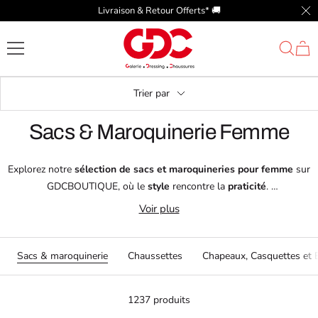
Passer
Livraison & Retour Offerts* 🚚​
Fer
au
GDC
contenu
Trier par
Sacs & Maroquinerie Femme
Explorez notre
sélection de sacs et maroquineries pour femme
sur
GDCBOUTIQUE, où le
style
rencontre la
praticité
.
Nos
sacs
et
accessoires de maroquinerie
sont conçus pour allier
Voir plus
élégance
et
fonctionnalité
, vous offrant des solutions parfaites pour
vos besoins quotidiens.
Découvrez des marques renommées telles que
Cabaia
,
David Jones
, et
Sacs & maroquinerie
Chaussettes
Chapeaux, Casquettes et 
Mandoline
, qui garantissent
design tendance
et
qualité supérieure
.
1237 produits