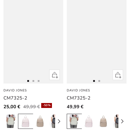
Apercu
Apercu
rapide
rapide
Aller
Aller
Aller
Aller
Aller
DAVID JONES
au
au
au
DAVID JONES
au
au
CM7325-2
CM7325-2
slide
slide
slide
slide
slide
1
1
2
1
1
-50%
25,00 €
49,99 €
49,99 €