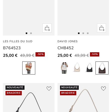
Apercu
Apercu
rapide
rapide
Aller
Aller
Aller
Aller
Aller
LES FILLES DU SUD
au
au
DAVID JONES
au
au
au
B764523
CM8452
slide
slide
slide
slide
slide
1
1
1
1
2
-50%
-50%
25,00 €
49,99 €
25,00 €
49,99 €
NOUVEAUTÉ
NOUVEAUTÉ
BRADERIE
BRADERIE