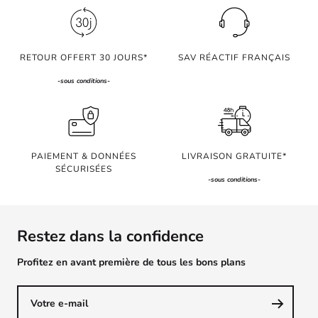
slide
slide
slide
slide
slide
1
2
3
4
5
RETOUR OFFERT 30 JOURS*
SAV RÉACTIF FRANÇAIS
-
sous conditions
-
PAIEMENT & DONNÉES
LIVRAISON GRATUITE*
SÉCURISÉES
-
sous conditions
-
Restez dans la confidence
Profitez en avant première de tous les bons plans
Votre e-mail