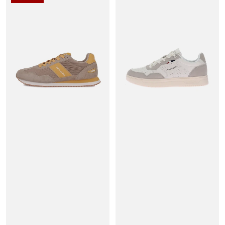
Teddy Smith, c’est un univers
urbain, tendance et accessible
,
qui séduit par son style casual chic. Nos ventes privées vous
permettent de profiter de
réductions exceptionnelles
sur des
articles pour
homme, femme et enfant
, en quantités limitées et
pour une durée courte.
Ce que vous trouverez dans les ventes privées Teddy Smith :
👟
Baskets Teddy Smith homme et femme
: look moderne
et finitions soignées.
🥿
Chaussures Teddy Smith pour enfant
: stylées,
confortables et résistantes.
Les
ventes privées GDC
sont réservées à nos clients les plus
fidèles et vous donnent accès à des
prix remisés exclusifs
.
Mais attention, les stocks sont souvent limités et les meilleures
tailles partent très vite.