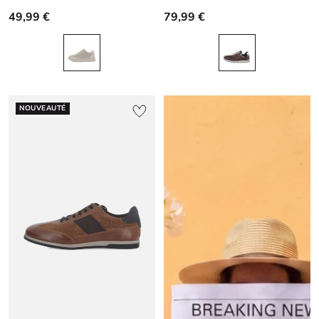
1
1
2
1
1
2
49,99 €
79,99 €
NOUVEAUTÉ