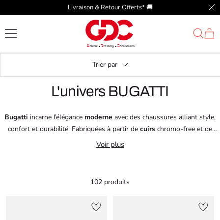
Passer
Livraison & Retour Offerts* 🚚​
Fer
au
GDC
contenu
Trier par
L'univers BUGATTI
Bugatti
incarne l’élégance
moderne
avec des chaussures alliant style,
confort et durabilité. Fabriquées à partir de
cuirs
chromo-free et de
matériaux recyclés, elles offrent une allure soignée et responsable.
Voir plus
Parfaites en toutes occasions, elles garantissent un
confort
raffiné.
102 produits