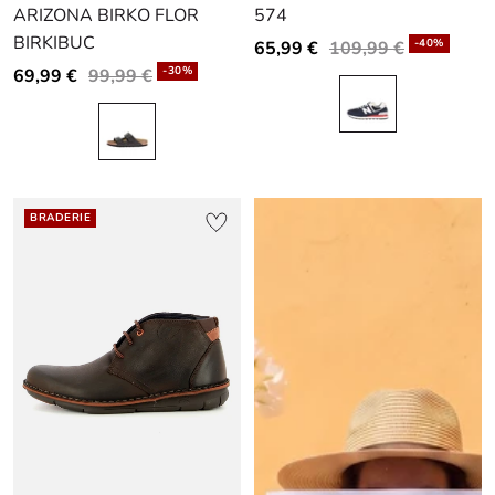
ARIZONA BIRKO FLOR
574
slide
slide
slide
slide
slide
slide
BIRKIBUC
1
1
2
1
1
2
-40%
65,99 €
109,99 €
-30%
69,99 €
99,99 €
BRADERIE