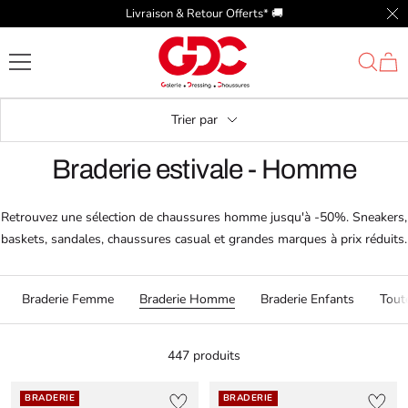
Passer
Livraison & Retour Offerts* 🚚​
Fer
au
GDC
contenu
Trier par
Braderie estivale - Homme
Retrouvez une sélection de chaussures homme jusqu'à -50%. Sneakers,
baskets, sandales, chaussures casual et grandes marques à prix réduits.
Braderie Femme
Braderie Homme
Braderie Enfants
Toute
447 produits
BRADERIE
BRADERIE