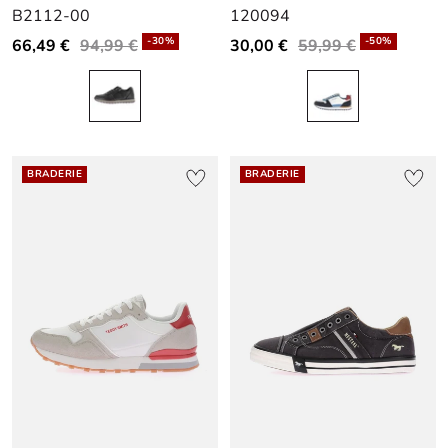
B2112-00
120094
slide
slide
slide
slide
slide
slide
1
1
2
1
1
2
-30%
-50%
66,49 €
94,99 €
30,00 €
59,99 €
BRADERIE
BRADERIE