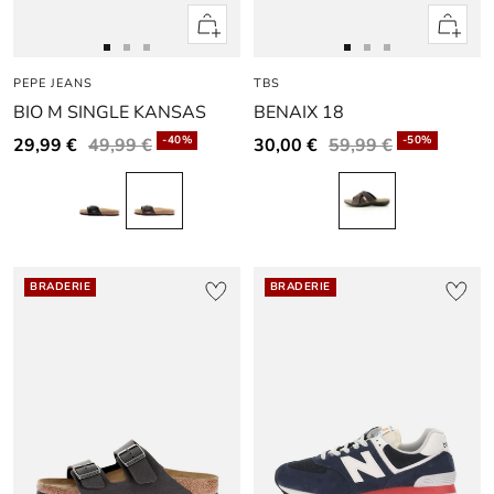
Apercu
Apercu
rapide
rapide
Aller
Aller
Aller
Aller
Aller
Aller
PEPE JEANS
au
au
au
TBS
au
au
au
BIO M SINGLE KANSAS
BENAIX 18
slide
slide
slide
slide
slide
slide
1
1
2
1
1
2
-40%
-50%
29,99 €
49,99 €
30,00 €
59,99 €
BRADERIE
BRADERIE