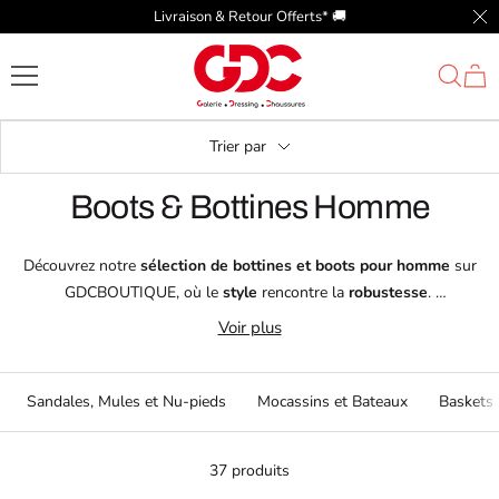
Passer
Livraison & Retour Offerts* 🚚​
Fer
au
GDC
contenu
Trier par
Boots & Bottines Homme
Découvrez notre
sélection de bottines et boots pour homme
sur
GDCBOUTIQUE, où le
style
rencontre la
robustesse
.
Nos
bottines
et
boots
sont conçues pour offrir une
protection
tout en
Voir plus
garantissant un
confort optimal
.
Explorez des marques réputées telles que
Fluchos
,
Broker & Co
,
Bugatti
, et
Rieker
, qui garantissent des
designs élégants
et une
Sandales, Mules et Nu-pieds
Mocassins et Bateaux
Baskets
durabilité exceptionnelle
.
37 produits