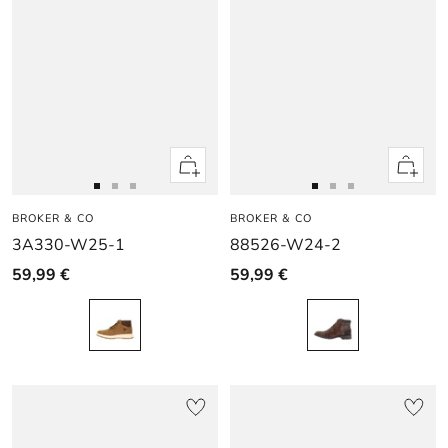
Apercu
Apercu
rapide
rapide
Aller
Aller
Aller
Aller
Aller
Aller
BROKER & CO
au
au
au
BROKER & CO
au
au
au
3A330-W25-1
88526-W24-2
slide
slide
slide
slide
slide
slide
1
1
2
1
1
2
59,99 €
59,99 €