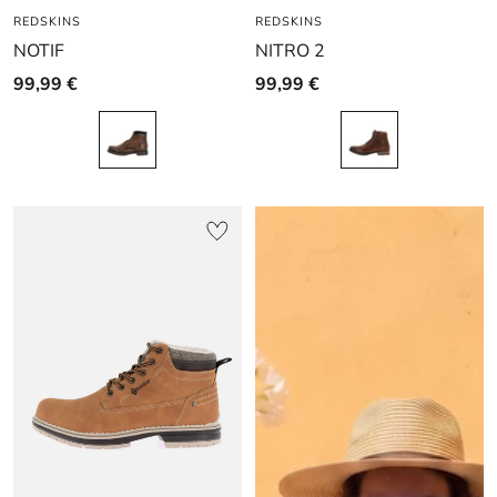
REDSKINS
au
au
au
REDSKINS
au
au
au
NOTIF
NITRO 2
slide
slide
slide
slide
slide
slide
1
1
2
1
1
2
99,99 €
99,99 €