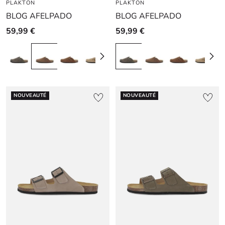
PLAKTON
au
au
au
PLAKTON
au
au
au
BLOG AFELPADO
BLOG AFELPADO
slide
slide
slide
slide
slide
slide
1
1
2
1
1
2
59,99 €
59,99 €
NOUVEAUTÉ
NOUVEAUTÉ