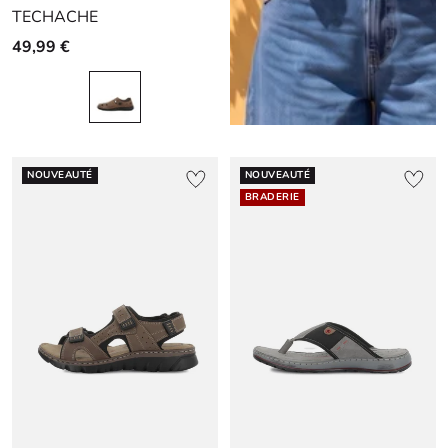
TECHACHE
slide
slide
slide
1
1
2
49,99 €
NOUVEAUTÉ
NOUVEAUTÉ
BRADERIE