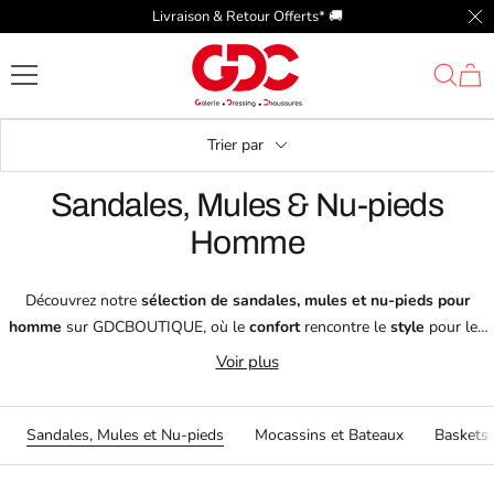
Passer
Livraison & Retour Offerts* 🚚​
Fer
au
GDC
contenu
Trier par
Sandales, Mules & Nu-pieds
Homme
Découvrez notre
sélection de sandales, mules et nu-pieds pour
homme
sur GDCBOUTIQUE, où le
confort
rencontre le
style
pour les
journées estivales.
Voir plus
Nos
sandales
,
mules
, et
nu-pieds
sont conçus pour vous offrir une
aisance maximale
tout en restant à la mode.
Explorez des marques renommées telles que
Arizona
,
Inblu
,
Sandales, Mules et Nu-pieds
Mocassins et Bateaux
Baskets
Birkenstocks
, et
Teddy Smith
, qui garantissent des
designs innovants
et une
qualité exceptionnelle
.