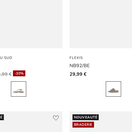
DU SUD
FLEXIS
NB92/BE
,99 €
-30%
29,99 €
É
NOUVEAUTÉ
BRADERIE