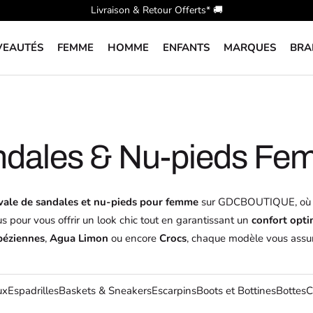
Livraison & Retour Offerts* 🚚​
VEAUTÉS
FEMME
HOMME
ENFANTS
MARQUES
BRA
dales & Nu-pieds F
ivale de sandales et nu-pieds pour femme
sur GDCBOUTIQUE, où
s pour vous offrir un look chic tout en garantissant un
confort opti
péziennes
,
Agua Limon
ou encore
Crocs
, chaque modèle vous assur
ux
Espadrilles
Baskets & Sneakers
Escarpins
Boots et Bottines
Bottes
C