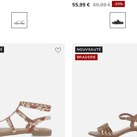
55,99 €
69,99 €
-20%
É
NOUVEAUTÉ
BRADERIE