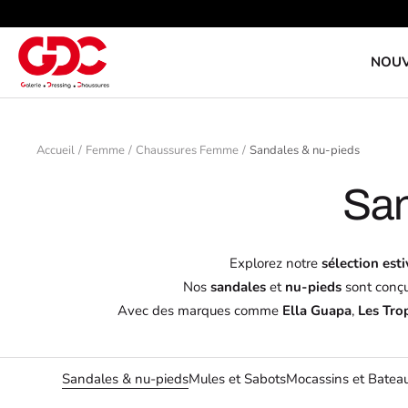
Passer
au
GDC
contenu
NOU
Accueil
Femme
Chaussures Femme
Sandales & nu-pieds
San
Explorez notre
sélection est
Nos
sandales
et
nu-pieds
sont conçu
Avec des marques comme
Ella Guapa
,
Les Tro
Sandales & nu-pieds
Mules et Sabots
Mocassins et Batea