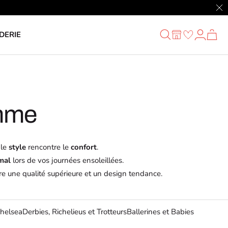
Fer
DERIE
emme
 le
style
rencontre le
confort
.
mal
lors de vos journées ensoleillées.
e une qualité supérieure et un design tendance.
helsea
Derbies, Richelieus et Trotteurs
Ballerines et Babies